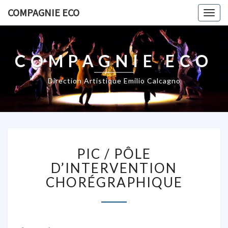
COMPAGNIE ECO
Togg
navig
COMPAGNIE ECO
Direction Artistique Emilio Calcagno
P
PIC / PÔLE
I
C
D’INTERVENTION
/
CHORÉGRAPHIQUE
P
Ô
L
E