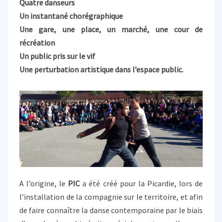
Quatre danseurs
D
’
Un instantané chorégraphique
I
Une gare, une place, un marché, une cour de
N
récréation
T
Un public pris sur le vif
E
R
Une perturbation artistique dans l’espace public.
V
E
N
T
I
O
N
C
H
O
A l’origine, le
PIC
a été créé pour la Picardie, lors de
R
l’installation de la compagnie sur le territoire, et afin
É
de faire connaître la danse contemporaine par le biais
G
R